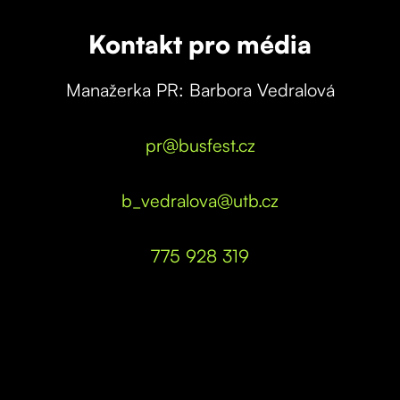
Kontakt pro média
Manažerka PR: Barbora Vedralová
pr@busfest.cz
b_vedralova@utb.cz
775 928 319