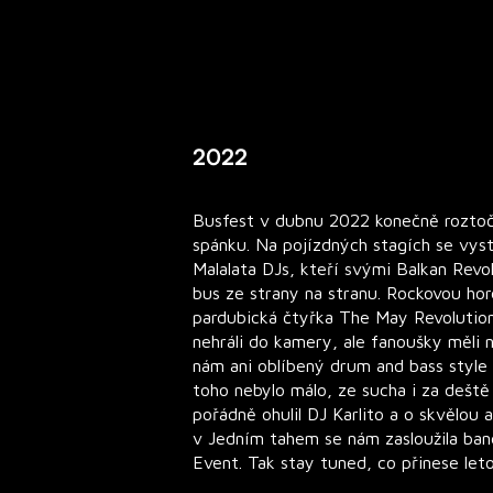
2022
Busfest v dubnu 2022 konečně roztoči
spánku. Na pojízdných stagích se vystř
Malalata DJs, kteří svými Balkan Revo
bus ze strany na stranu. Rockovou hor
pardubická čtyřka The May Revolution
nehráli do kamery, ale fanoušky měli 
nám ani oblíbený drum and bass style
toho nebylo málo, ze sucha i za deště
pořádně ohulil DJ Karlito a o skvělou
v Jedním tahem se nám zasloužila band
Event. Tak stay tuned, co přinese leto