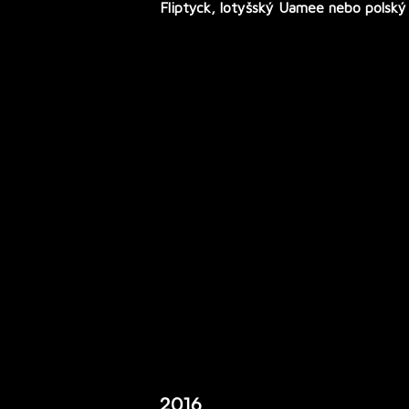
Fliptyck, lotyšský
Uamee
nebo polsk
2016