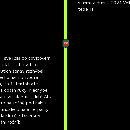
s námi v dubnu 2024 Vel
tebe!!!
l svá kola po covidovém
ídali bratia v triku
lution songy rozhýbali
ečku nám přivodila
, kteří tentokráte
na dosah ruky. Nechyběl
 a divočák Smai_dnb! Aby
 to na točně pod halou
 atmosféru na afterparty
a kluků z Diversity
šní ročník!