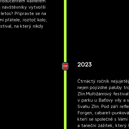
 producentem Rainerem
s návštěvníky vytvořili
 letos? Připravte se na
mi přátele, roztoč kolo,
stival, na který nikdy
2023
Čtrnáctý ročník nejujetě
nejen pojízdné paluby tr
Zlín.Multižánrový festiva
v parku u Baťovy vily a s
Svahu Zlín. Pod září refle
Forgen, cabaret-punková 
kteří se společně s Vám
a taneční zážitek, který