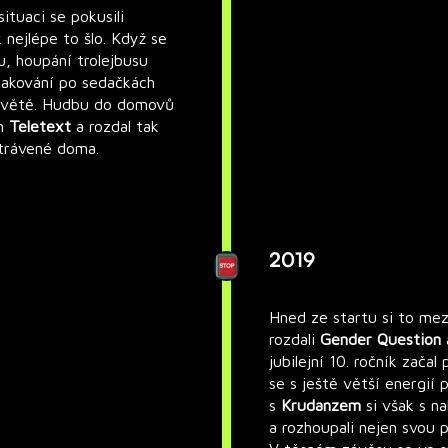
ituaci se pokusili
 nejlépe to šlo. Když se
u, houpání trolejbusu
skakování po sedačkách
a světě. Hudbu do domovů
em
Teletext
a rozdal tak
strávené doma.
2019
Hned ze startu si to mez
rozdali
Gender Question
jubilejní 10. ročník zača
se s ještě větší energií 
s
Krudanzem
si však s n
a rozhoupali nejen svou p