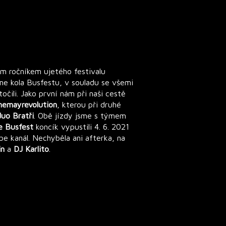
ým ročníkem ujetého festivalu
sme kola Busfestu, v souladu se všemi
točili. Jako první nám při naši cestě
themayrevolution
, kterou při druhé
duo Bratři
. Obě jízdy jsme s týmem
ne Busfest
koncík vypustili 4. 6. 2021
e kanál. Nechyběla ani afterka, na
in
a
DJ Karlito
.