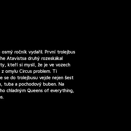
 osmý ročník vydařil. První trolejbus
he Atavists
a druhý rozeskákal
 ty, kteří si myslí, že je ve vozech
i z omylu
Circus problem
. Ti
e se do trolejbusu vejde nejen šest
on, tuba a pochodový buben. Na
oho chladným Queens of everything,
s.