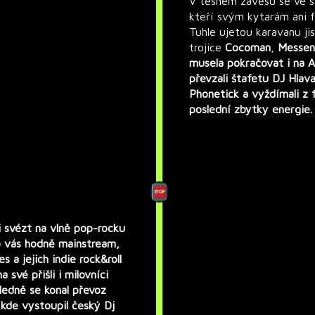
V těsném závěsu se ve s
kteří svým kytarám ani f
Tuhle ujetou karavanu ji
trojice
Cocoman
,
Messen
musela pokračovat i na A
převzali štafetu
DJ Hlav
Phonetick
a vyždímali z 
poslední zbytky energie.
 svézt na vlně pop-rocku
o vás hodně mainstream,
es
a jejich indie rock&roll
 své přišli i milovníci
ledně se konal převoz
 kde vystoupil český Dj