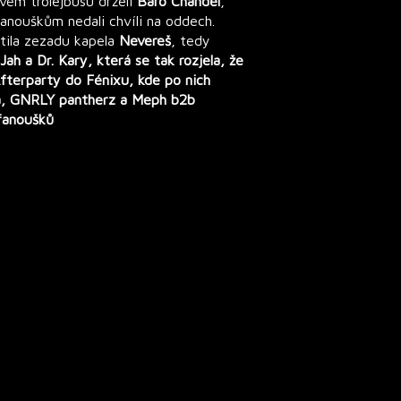
vém trolejbusu drželi
Baro Chandel
,
anouškům nedali chvíli na oddech.
stila zezadu kapela
Nevereš
, tedy
Jah
a
Dr. Kary
, která se tak rozjela, že
fterparty do Fénixu, kde po nich
a
,
GNRLY pantherz
a
Meph b2b
fanoušků