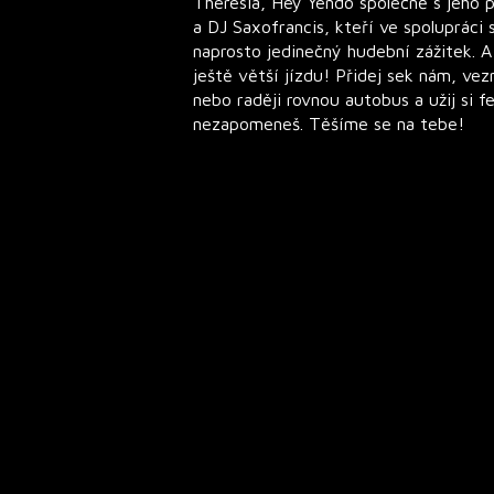
Theresia, Hey Yendo společně s jeho
a DJ Saxofrancis, kteří ve spolupráci 
naprosto jedinečný hudební zážitek. A
ještě větší jízdu! Přidej sek nám, vez
nebo raději rovnou autobus a užij si fe
nezapomeneš. Těšíme se na tebe!