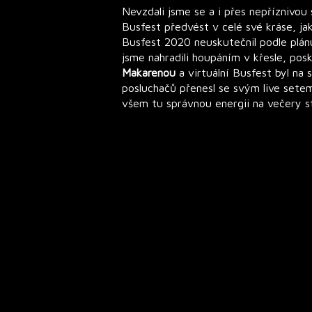
Nevzdali jsme se a i přes nepříznivou s
Busfest předvést v celé své kráse, jak
Busfest 2020 neuskutečnil podle plán
jsme nahradili houpáním v křesle, po
Makarenou
a virtuální Busfest byl n
posluchačů přenesl se svým live set
všem tu správnou energii na večery 