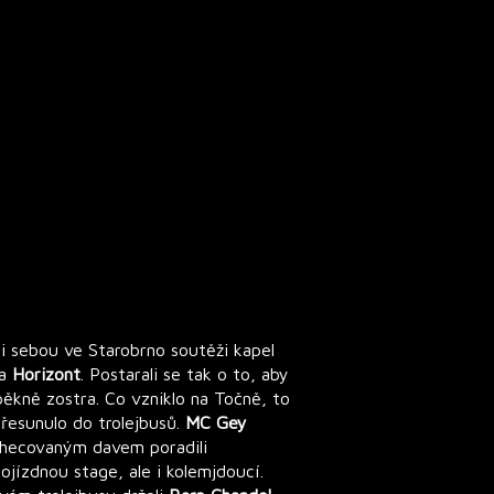
i sebou ve Starobrno soutěži kapel
a
Horizont
. Postarali se tak o to, aby
l pěkně zostra. Co vzniklo na Točně, to
přesunulo do trolejbusů.
MC Gey
ahecovaným davem poradili
ojízdnou stage, ale i kolemjdoucí.