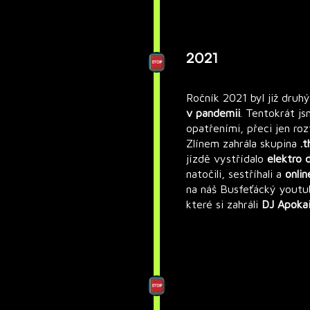
2021
Ročník 2021 byl již druh
v pandemii
. Tentokrát j
opatřeními, přeci jen roz
Zlínem zahrála skupina
.
jízdě vystřídalo
elektro 
natočili, sestříhali a
onli
na náš Busfeťácký youtub
které si zahráli
DJ Apoka