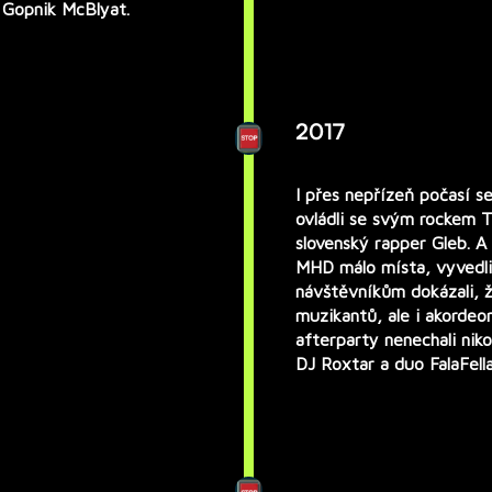
ý
Gopnik McBlyat.
2017
I přes nepřízeň počasí se
ovládli se svým rockem
T
slovenský rapper
Gleb
. A
MHD málo místa, vyvedl
návštěvníkům dokázali, ž
muzikantů, ale i akorde
afterparty nenechali nik
DJ Roxtar a duo FalaFella