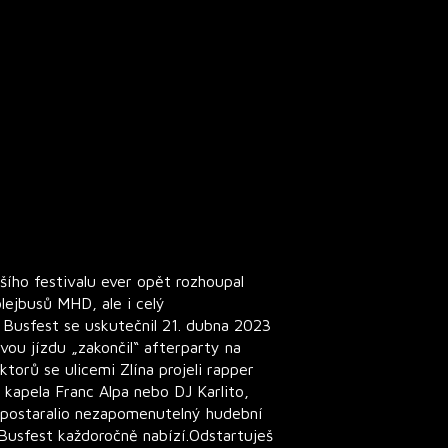
jšího festivalu ever opět rozhoupal
olejbusů MHD, ale i celý
l Busfest se uskutečnil 21. dubna 2023
vou jízdu „zakončil“ afterparty na
ktorů se ulicemi Zlína projeli rapper
kapela Franc Alpa nebo DJ Karlito,
i postaralio nezapomenutelný hudební
 Busfest každoročně nabízí.Odstartuješ