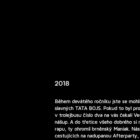
2018
Během devátého ročníku jste se mohli
slavných
TATA BOJS
. Pokud to byl pr
v trolejbusu číslo dva na vás čekali
Ve
nášup. A do třetice všeho dobrého si na
rapu, ty ohromil brněnský
Maniak
. Nás
cestujících na nadupanou Afterparty,