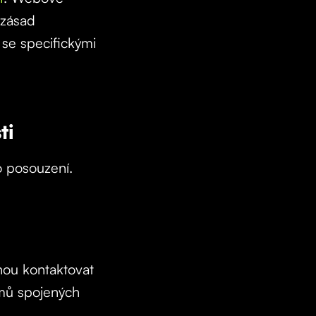
 zásad
 se specifickými
ti
o posouzení.
hou kontaktovat
émů spojených