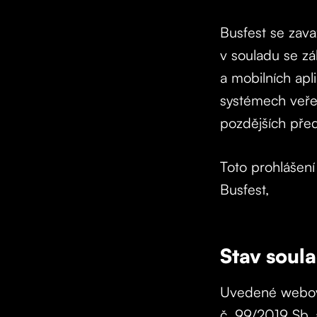
Busfest se zava
v souladu se z
a mobilních apl
systémech veře
pozdějších před
Toto prohlášení
Busfest,
Stav soul
Uvedené webové
č. 99/2019 Sb.