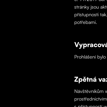
stránky jsou ak
přístupnosti ta
potřebami.
Vypracová
Prohlášení bylo
Zpětná va
Návštěvníkům w
prostřednictví
s přístupností 