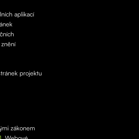
ních aplikací
ránek
čních
 znění
stránek projektu
nými zákonem
1
. Webové