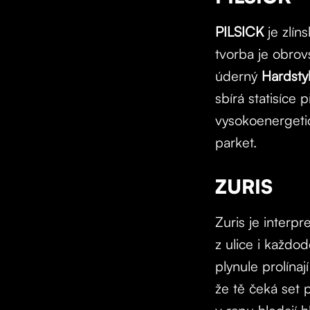
PILSICK
je zlín
tvorba je obrov
úderný
Hardsty
sbírá statisíce
vysokoenergetic
parket.
ZURIS
Zuris je interp
z ulice i každo
plynule prolína
že tě čeká set p