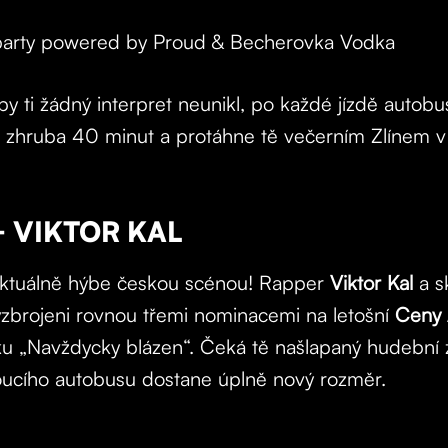
party powered by Proud & Becherovka Vodka
y ti žádný interpret neunikl, po každé jízdě autobus
á zhruba 40 minut a protáhne tě večerním Zlínem v
 VIKTOR KAL
 aktuálně hýbe českou scénou! Rapper
Viktor Kal
a s
yzbrojeni rovnou třemi nominacemi na letošní
Ceny 
 „Navždycky blázen“. Čeká tě našlapaný hudební z
doucího autobusu dostane úplně nový rozměr.