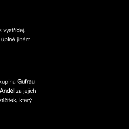
 vystřídej.
 úplně jiném
kupina
Gufrau
Anděl
za jejich
ážitek, který