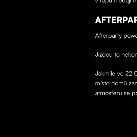
v rapu hledají 
AFTERPA
Afterparty pow
Jízdou to nekon
Jakmile ve 22:0
místo domů zamí
atmosféru se po