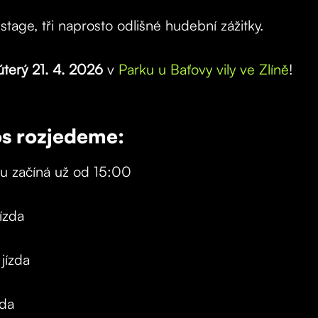
i stage, tři naprosto odlišné hudební zážitky.
úterý 21. 4. 2026
v
Parku u Baťovy vily ve Zlíně
!
os rozjedeme:
u začíná už od 15:00
ízda
jízda
zda