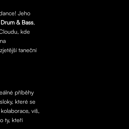
-dance! Jeho
ý
Drum & Bass
,
Cloudu, kde
 na
jetější taneční
reálné příběhy
sloky, které se
kolaborace, víš,
 ty, kteří