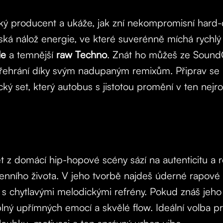
ský producent a ukáže, jak zní nekompromisní hard
ská nálož energie, ve které suverénně míchá rychl
le
a temnější
raw Techno
. Znát ho můžeš ze Sound
 přehrání díky svým nadupaným remixům. Připrav se
ký set, který autobus s jistotou promění v ten nejroz
ret z domácí hip-hopové scény sází na autenticitu a 
denního života. V jeho tvorbě najdeš úderné rapové 
jí s chytlavými melodickými refrény. Pokud znáš jeho 
lný upřímných emocí a skvělé flow. Ideální volba pro