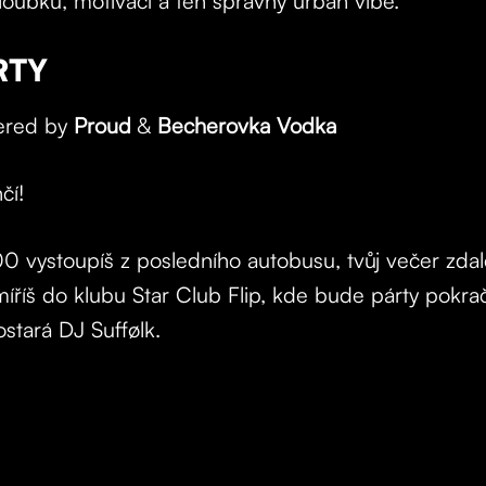
hloubku, motivaci a ten správný urban vibe.
RTY
ered by
Proud
&
Becherovka Vodka
čí!
0 vystoupíš z posledního autobusu, tvůj večer zdal
říš do klubu Star Club Flip, kde bude párty pokračo
stará DJ Suffølk.