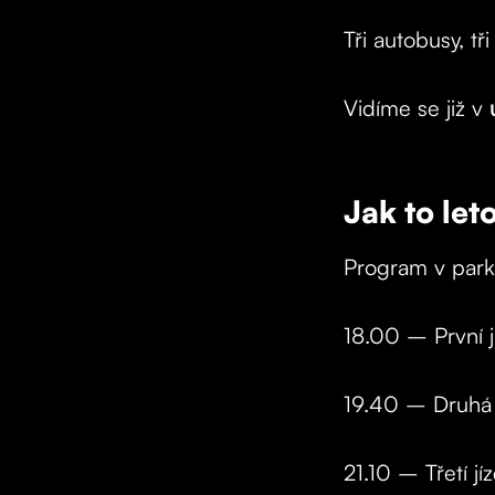
Tři autobusy, tř
Vidíme se již v
Jak to let
Program v park
18.00 – První j
19.40 – Druhá 
21.10 – Třetí jí