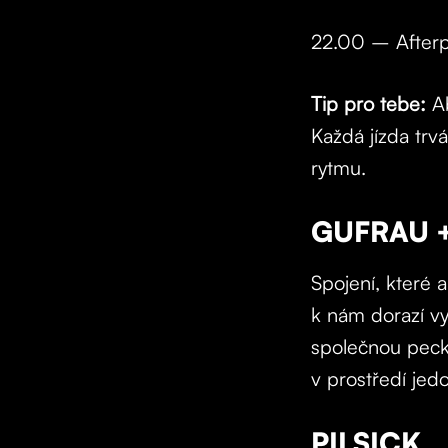
22.00 – After
Tip pro tebe:
Ab
Každá jízda trv
rytmu.
GUFRAU +
Spojení, které
k nám dorazí v
společnou pecku
v prostředí je
PILSICK