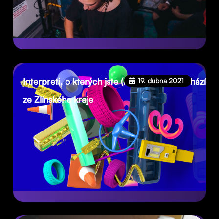
Interpreti, o kterých jste (ne)věděli, že pochází
19. dubna 2021
ze Zlínského kraje