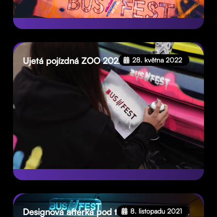
Ujetá pojízdná ZOO 2022
28. května 2022
Designová afterka pod taktovkou Busfestu
8. listopadu 2021